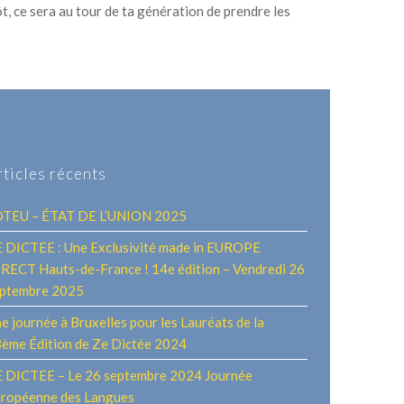
t, ce sera au tour de ta génération de prendre les
rticles récents
OTEU – ÉTAT DE L’UNION 2025
 DICTEE : Une Exclusivité made in EUROPE
RECT Hauts-de-France ! 14e édition – Vendredi 26
ptembre 2025
e journée à Bruxelles pour les Lauréats de la
ème Édition de Ze Dictée 2024
 DICTEE – Le 26 septembre 2024 Journée
ropéenne des Langues