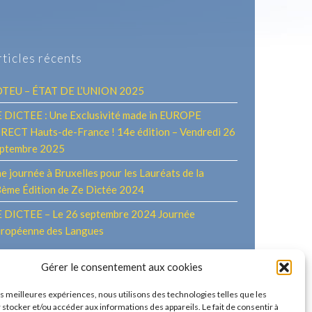
rticles récents
OTEU – ÉTAT DE L’UNION 2025
 DICTEE : Une Exclusivité made in EUROPE
RECT Hauts-de-France ! 14e édition – Vendredi 26
ptembre 2025
e journée à Bruxelles pour les Lauréats de la
ème Édition de Ze Dictée 2024
 DICTEE – Le 26 septembre 2024 Journée
ropéenne des Langues
Gérer le consentement aux cookies
les meilleures expériences, nous utilisons des technologies telles que les
 stocker et/ou accéder aux informations des appareils. Le fait de consentir à