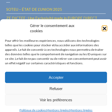
SOTEU – ÉTAT DE L’UNION 2025
ZE DICTEE : Une Exclusivité made in EUROPE DIRECT
Hauts-de-France ! 14e édition – Vendredi 26 septembre
Gérer le consentement aux
2025
cookies
Une journée à Bruxelles pour les Lauréats de la 13ème
Pour offrir les meilleures expériences, nous utilisons des technologies
Édition de Ze Dictée 2024
telles que les cookies pour stocker et/ou accéder aux informations des
appareils. Le fait de consentir à ces technologies nous permettra de traiter
ZE DICTEE – Le 26 septembre 2024 Journée Européenne
des données telles que le comportement de navigation ou les ID uniques sur
ce site. Le fait de ne pas consentir ou de retirer son consentement peut avoir
des Langues
un effet négatif sur certaines caractéristiques et fonctions.
Accepter
Refuser
© 2023 EUROPE DIRECT Hauts de France
Voir les préférences
Mentions légales
Politique de cookies (EU)
Création graphique : tri-angles
Politique de cookies
Mentions légales
Mentions légales