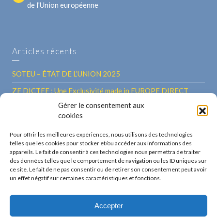
de l'Union européenne
Articles récents
SOTEU – ÉTAT DE L’UNION 2025
ZE DICTEE : Une Exclusivité made in EUROPE DIRECT
Hauts-de-France ! 14e édition – Vendredi 26 septembre
Gérer le consentement aux
2025
cookies
Une journée à Bruxelles pour les Lauréats de la 13ème
Pour offrir les meilleures expériences, nous utilisons des technologies
Édition de Ze Dictée 2024
telles que les cookies pour stocker et/ou accéder aux informations des
appareils. Le fait de consentir à ces technologies nous permettra de traiter
ZE DICTEE – Le 26 septembre 2024 Journée Européenne
des données telles que le comportement de navigation ou les ID uniques sur
ce site. Le fait de ne pas consentir ou de retirer son consentement peut avoir
des Langues
un effet négatif sur certaines caractéristiques et fonctions.
Accepter